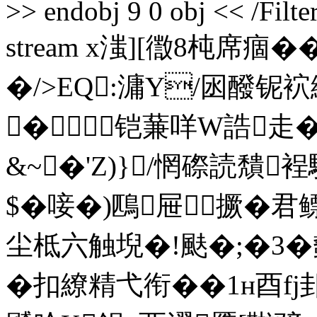
>> endobj 9 0 obj << /Filt
stream x滍][徾8杶席痼�
�/>EQ:滽Y/囦醱铌袕
� 铠蒹咩W誥走�
&~�'Z)}/惘磜読穨
$�唼�)鴄屉撅�
尘柢六触堄�!颫�;�3�
�
扣繚精弋衔��1н酉fj