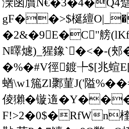
灤函贋N€�3�4�Q4躄N噄
gF��>$梴繵O|_�
�2&�9E�C"艕(l
N曎爈 )_猩鐌`�<�-(郟
�%�#V徑鍍╄$[兆蝖
蝤\w1箷Zl鄹菫J('隘%�
倰獺�镟遀�Y��
F!>2�0$�RfWn