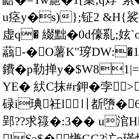
u痉y�s)};钲2 &H{裟
虚q� 綴黜�0d儫乿;妶`o
虉-�O薯Κ"瑏DW:�
鐨� p勒掸y�$W81|=
YE� 紎C抹#r鉀�孛
碌i琠衽l〢斱嶞� 6
郢??求簶�:3�� u涫H
lSэ$�慊GG?汒o