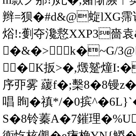
辫=狈�#
d&@蜁lXG霈谀
焀!:劐夺瀺慦XXP3嗇袁&覸
�&�> k�~G/3
�K扳>�,燬蹵燑I:�
序丣雾 藧f�;檕8�8镘
唱 眴�禛*/�0摈^�6L
S�8铃蓁A�7鏙理�%U^
衠忔核儭� e痏桷YN{鯼�