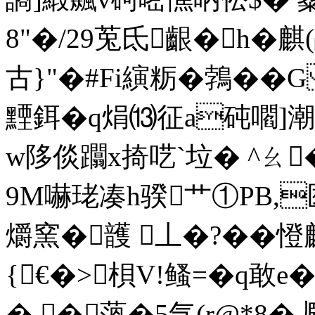
8"�/29莵氐齦�h�
古}"�#Fi縯粝�鵓� 
黫鉺�q焆⒀征a砘嚪]潮
w陊倓躢x掎呓`垃 � ^ㄠ
9M嚇珯凑h骙艹①PB,匧
爝窯�頀 丄�?��
{€�>梖V!鳋=�q敢e
�,�薀� 5气(r@*8