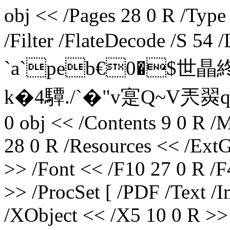
obj << /Pages 28 0 R /Type
/Filter /FlateDecode /S 54
`a`peb€0�$世瞐終
k�4驔./`�"v寔Q~V兲翜q
0 obj << /Contents 9 0 R /
28 0 R /Resources << /ExtG
>> /Font << /F10 27 0 R /F
>> /ProcSet [ /PDF /Text /
/XObject << /X5 10 0 R >> 