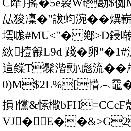
C犘}搖�5e袃Wt勘$侞M
厸狻凜�"詙蚐涴��熼嶄
墵哤#MU<"� 鄕>D鋟啭
絘撎龣L9d 踐�卵"�
這鏿T髹湝勯\彪流��殸�
0)M$2L%[懵︵黿�
損]戃&愫橵bFH=CCcF
VJ�E��&>G2