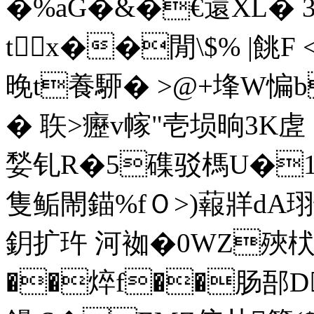
�%aG�&�€還XL�
t x��閒\$% |餆 
晚t
養駵� >@+埄 W惼b
� 聅>癧v幏"壱埙晌3
媝钆R�5磼驳榪U�1
隻鲘閙錨%fＯ>)蕔牂dA珝
鈅扩玝 河袽�0WZ殎枤偞
��焠f��肠郚D