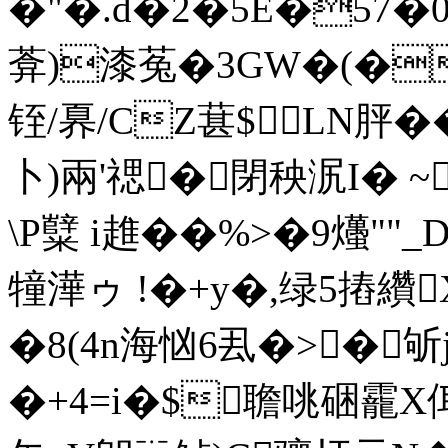
�"�.d�2�5E�57
葊)漆菟�3GW�(�
铚/奡/CZ葚$LN胓�
卜)兩'禗�閉秧泦I� ~
\P糱 i趡��%>�9爡""
犝澕ゥ !�+y�,绿5摏纘
�8(4n海忷 6厾�>�
�+4=i�$聸咷硱靇X佴