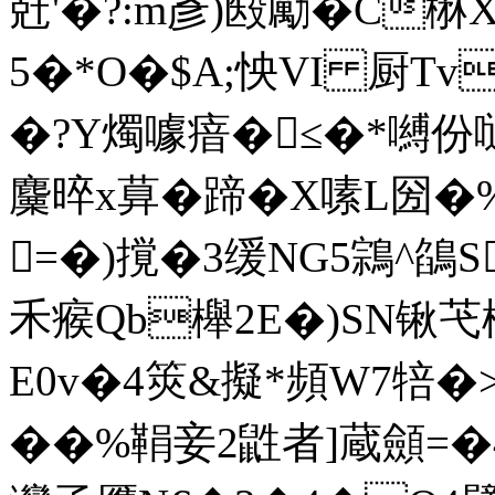
兛'�?:m彥)殹勵�C楙X
5�*O�$A;怏VI 厨Tv
�?Y燭噱瘖�≤�*嚩份
麜晬x萛�蹄�X嗉L圀�%
=�)撹�3缓NG5鶎^鵮S
禾瘊Qb櫸2E�)SN锹
E0v�4筴&擬*頻W7犃�>
��%鞙妾2鼪者]蔵顩=