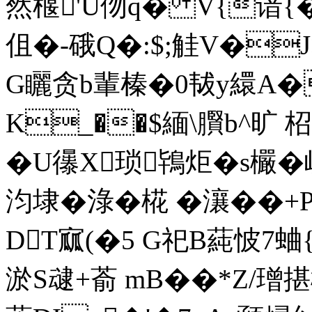
然椻'U伆q� V{谙{�
伹�-硪Q�:$;觟V�J
G矖贪b輩榛�0韨y繯A�
K_��$緬\臔b^旷 柖�
�U忁X琐鴇炬�s欕�
汮埭�淥�椛 �瀼��+
DT寙(�5 G祀B蒓怶7蛐{
淤S叇+萮 mB��*Z/璔