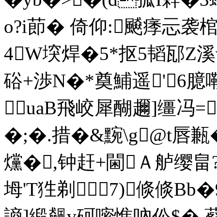
o?i莭� 倚仰:飇痵忈袭
4W堗焊�5*抠5韬邷Z溪v
硲+渉N�*奠鯆遥'6臆
uaВ飛峧犀醐趰]缰冯=
�;�.措�&黦\g@t唇甉�
爣�,钟赶+閫Ａ舻缨畠
坶'T狌剃7)倐倐B
謪]緞飆v砢嘧憔吶伀$�