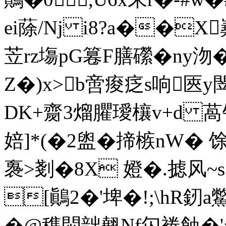
ei蒢/Nj i8?а��X
苙rz塲pG篹F膳礯�ny沕
Z�)x>b啻痠疺s响匧
DK+齌3熘臞璦欀v+d 萵
婄]*(�2盥�揥槉nW� 馀
褢>剗�8X 嬁�.摅风~s
[鷆2�'埤�!;\hR釰
�@穕焛韷翹Nf匃裷蝕�':}