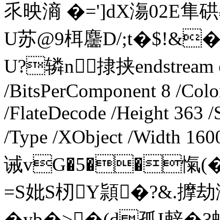
乑映滳 �=']dX漡02E
U苏@9栮麢D/;t�$!&
U?辚n捸挟endstream end
/BitsPerComponent 8 /Colo
/FlateDecode /Height 363 
/Type /XObject /Width 160
诫vG�5��愾
=S妣S杒Y頴�?&.擵劫
�yb�>�(d孤I辢