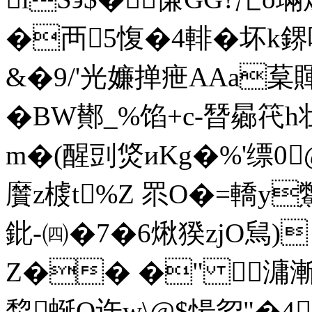
�襾5愎�4輫�坏k
&�9/'光嬚掸疶AAa葈
�BW鄼_%馅+c-朁曏
m�(醒剅焂иKg�%'缥0@
黂z榩t%Z 眔O�=轎y
鈚-㈣�7�6煍猤zjO舃)
Z�� �" 滽漸
犂蜒O迕w\@$愓曶"�4