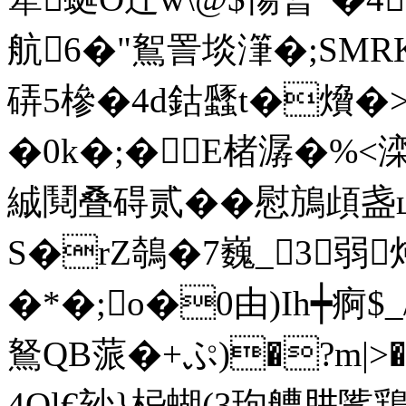
航6�"鴽詈埮潷�;SMR
硦5槮�4d鈷瓥 t�燲�
�0k�;�E楮潺�%<
絾鬩叠碍贰��
慰鴋頉盏ц
S�rZ鵸�7巍_3弱
�*�;o�0由)Ih┿痾$
鴑QB蒎�+ぷ)�?m|
4Ql€玅}梞蝴(3玽艚肼骘