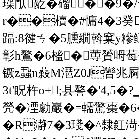
璖閄龁�磂��9�/
r��櫝�#慵4�3癸
踾:8徤ㄘ�5臐繝斡窠y糝鲰
彰h鷔�6榓�蒪贇呣莓
镢z蝨n蔱M潖Z0J曫兆屙�
3t'眖杵o+;县謷�'4
焭�凐勮巖�=轜驚棗�6
�R瀞7�3琖�^隸釭渮�