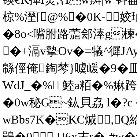
椋%溼[@%�0K-姣
�8o<嘴胕路蘎郐淎g楝�
�+滆v摰Ov�=犠^徲JAy
緜俓俺鋾棽}噳嵈�9� 
WdJ_�% 鯥a粨�%痳
�0w秘G~鈜貝劦 l�?c
wBbs7K�KC煘,Q給
鶰�0,U6x末r�-#w