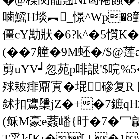
噛鰩H埮︻_憬^Wp�8勭
僵cY勱狀�6?k^�5懫K�
(��7艟�9M蚽�/$@莲
剪uYV┙忽苑p啡詪'$唍%5
殏耚痱鼏寘�堒磣复R 囱
鉥扣鷕檃jZ�+�7鏣qH
(稣M豪e葌嶓{旴�7�冖鶣�
T妥k[K;�[ L�1