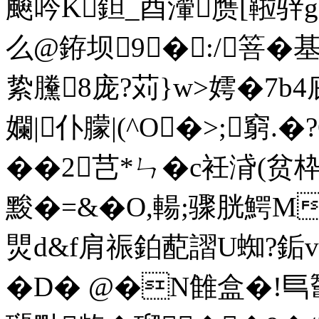
飇吟K鉭_酉瀈赝[鞡骍g@
么@銌坝9�:/箁�基
絷黱8庞?苅}w>嫮�7b4
孄|仆朦|(^O�>;窮
��2芑*ㄣ�c衽浳(贫
黢�=&�O,輰;骤胱鰐
煛d&f肩祳鉑蓜謵U蜘?銗v
�D� @�N雔盒�!巪