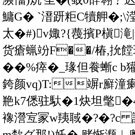
鱅G� `溍趼粔C犢舺�;
太�#)v娵?{薎擯P槇
货瘡蝋竕F��/椿,抁饄珅
��%瘁�_瑑但飬螹c b
銙颜vq)T:竮r廯潼瘌K
艵k7僁驻馱�1炔坦氅�4谓
襐瀯宐冡w羠聝�?�? c
m歀グ那!)奼
�,赌惭濒︱奥