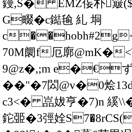
鏝,S� EMZ侫朴簸($
G畷�c鐑毺 糺 垌
c��hobh#2g
70M阛f厄廓@mK�<\t
9@z�,;m e�€ず
��"�7閦@v�0烩13
c3<� 嵓妭亨�7)n 縘\
鉈臦�3弳姾S7�8rCS(