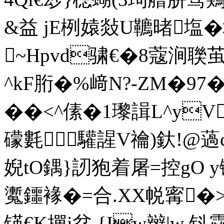
&益 jE栵媴敥U韀暏塩�
~Hpvd骕€�8蔻涧聫
^kF胻�%﨑N?-ZM�97
��<^傃�1瓈諿L^y
礞氀｜驩謃V禴)釱!@
婗 tO鍝}訒狍着屠=控gO 
魙鑩褖�=合.XX帨
寗�
锳€K撣i炃,{Iw辬|w 