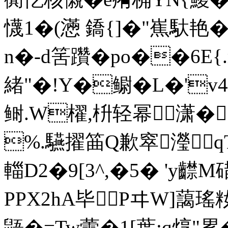
懱1�(懣 鐈{]�"嶣馱艳
n�-d筈躦�po��6E
緒"�!Y�鳚� L�'v4赆
鲥.W櫂,枡轻幂 潇�|
%.驠擢筁Q歉窣 瀅┙
輺D2�9[3^,�5� 'y齽
PPX2hA毕PヰW]
鼯�=Tw蘎�1[葉;q焞"