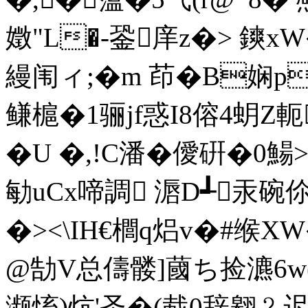
嬍"L�-銎庠z�> 鏯x
縵闱ィ;�m 茚�B娴p
鳒槴�1骊jf惑I8傛4蚏Z
�U �,!C潘�僾硏�0鰑>2
勄uCx啼調 滣D┹汞碗伱鳐
�><\IH€櫚q焒v�#缑X
@勂V总儔髅]蔮ち捡瀌6w(
濒慉)炕'圣�(蛓0辞翱﹖