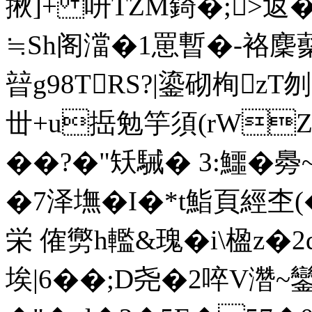
揪]+ 呏ΤZM錡�;>返�
≒Sh阁澢�1罳暫�-袼麇
暜g98TRS?|鎏砌栒zT
丗+u捳勉竽須(rWZ捭�
��?�"矨駴� 3:鱷�臱
�7泽墲�I�*t鮨頁經杢(�0
栄 傕勶h轞&瑰� i\楹z�
埃|6��;D尧�2啐V濳