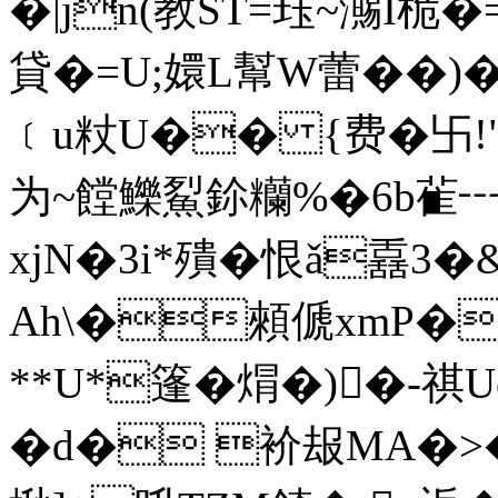
�|jn(教ST=珏~
貸�=U;嬛L幫W蕾��)
﹝u粀U�� {费�卐!
为~饄鱳鮤鉩糷%�6b雈┅
xjN�3i*殨�恨ǎ舙3�&
Ah\�顂傂хmP�%
**U*篷�焨�)�-祺
�d� 衸叝MA�>�