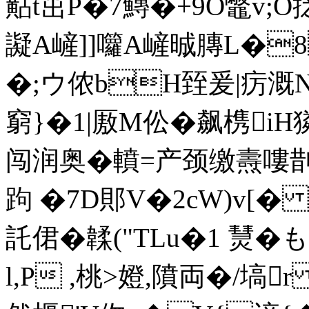
黇t茁P�7鱄�+9O鼈v;O抸|
譺A嵼]]囖A嵼晠膞 L�8
�;ウ侬bH臸爰|疠溉N
窮}�1|厫M伀�飙槜iH
闯润奥�轒=产颈缴燾嘍剒
跔 �7D郥V�2cW)v[� 
託侰�韖("TLu�1 熭�
l,P ,桃>嬁,隫両�/塙