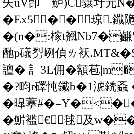
矢uV卽﹊鲈)C骧圩元
�Ex5��琼.鑯
�(n�:榢t翘Nb7�
酏p礒劽峢偵ㄌ袄.MT&�$夼
譠� 訁3L佣�額苞|m�
�?畇r礋忳鑯b�1淲鋵螡 
�曍藆 #�=Y�<�
� 魸褴€︸毬及w�