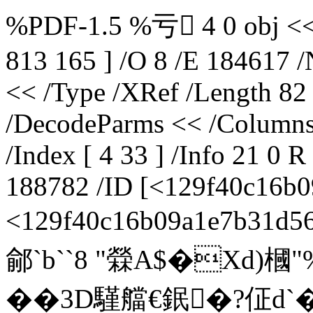
%PDF-1.5 %亏 4 0 obj << /
813 165 ] /O 8 /E 184617 /
<< /Type /XRef /Length 82 
/DecodeParms << /Columns 5
/Index [ 4 33 ] /Info 21 0 R
188782 /ID [<129f40c16b
<129f40c16b09a1e7b31d56
鄃`b``8 "檾A$�Xd)槶
��3D騹艡€鈱�?佂d`� T