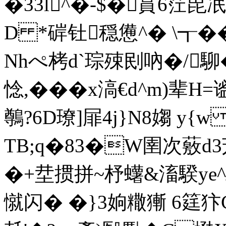
�33l^�-$�蒷6茳毘冺\
D *硸钍穏憊^� \┱�
Nhぺ栲d`琮殐刡吶�/駠
惗,���x滈€d^m)辈H=
鷷?6D璙]屝4j}N8媰 y
TB;q�83�W圉次薂d3
�+坓掼拼~杼蠴&滀騤ye^
憱闪� �}3姠糤獑 6筳